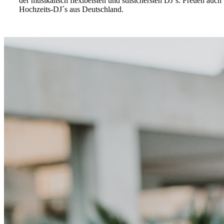
der musikalisch flexibelsten und stilsichersten DJ´s. Freuen auc
Hochzeits-DJ´s aus Deutschland.