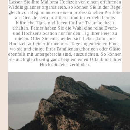
Lassen Sie Ihre Mallorca Hochzeit von einem erfahrenen
Weddingplanner organisieren, so können Sie in der Regel
gleich von Beginn an von einem professionellen Portfolio
an Dienstleistern profitieren und im Vorfeld bereits
hilfreiche Tipps und Ideen für Ihre Traumhochzeit
erhalten. Ferner haben Sie die Wahl eine reine Event-
und Hochzeitslocation nur für den Tag Ihrer Feier zu
mieten. Oder Sie entscheiden sich lieber dafür Ihre
Hochzeit auf einer für mehrere Tage angemieteten Finca,
wo sie und einige Ihrer Familienangehörigen oder Gäste
ebenfalls mit untergebracht sind, auszurichten. So können
Sie auch gleichzeitig ganz bequem einen Urlaub mit Ihrer
Hochzeitsfeier verbinden.