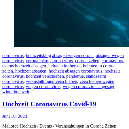
coronavirus
,
hochzeitsblog
absagen wegen corona
,
absagen wegen
coronavirus
,
corona krise
,
corona virus
,
corona zeiten
,
coronavirus
,
events hochzeit absagen
,
heiraten im herbst
,
heiraten in corona
zeiten
,
hochzeit absagen
,
hochzeit absagen coronavirus
,
hochzeit
coronavirus
,
hochzeit verschieben
,
pandemie
,
standesamt
coronavirus
,
veranstaltungen verschieben
,
verschieben wegen
coronavirus
,
wegen coronavirus
,
wegen coronavirus abgesagt
,
winterhochzeit
Hochzeit Coronavirus Covid-19
Juni 10, 2020
Mallorca Hochzeit / Events / Veranstaltungen in Corona Zeiten: