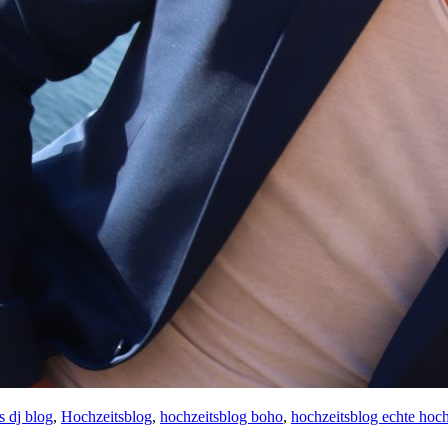
s dj blog
,
Hochzeitsblog
,
hochzeitsblog boho
,
hochzeitsblog echte hoch