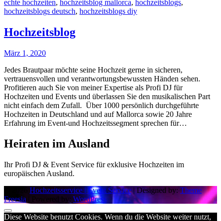
echte hochzeiten
,
hochzeitsblog mallorca
,
hochzeitsblogs
,
hochzeitsblogs deutsch
,
hochzeitsblogs diy
Hochzeitsblog
März 1, 2020
Jedes Brautpaar möchte seine Hochzeit gerne in sicheren,
vertrauensvollen und verantwortungsbewussten Händen sehen.
Profitieren auch Sie von meiner Expertise als Profi DJ für
Hochzeiten und Events und überlassen Sie den musikalischen Part
nicht einfach dem Zufall. Über 1000 persönlich durchgeführte
Hochzeiten in Deutschland und auf Mallorca sowie 20 Jahre
Erfahrung im Event-und Hochzeitssegment sprechen für…
Heiraten im Ausland
Ihr Profi DJ & Event Service für exklusive Hochzeiten im
europäischen Ausland.
© 2026
Hochzeitsservice | Event Service
| Designed by:
Theme
Freesia
| Powered by:
WordPress
Diese Website benutzt Cookies. Wenn du die Website weiter nutzt,